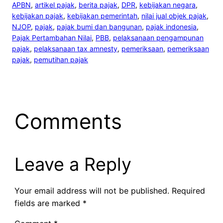
APBN
, 
artikel pajak
, 
berita pajak
, 
DPR
, 
kebijakan negara
, 
kebijakan pajak
, 
kebijakan pemerintah
, 
nilai jual objek pajak
, 
NJOP
, 
pajak
, 
pajak bumi dan bangunan
, 
pajak indonesia
, 
Pajak Pertambahan Nilai
, 
PBB
, 
pelaksanaan pengampunan
pajak
, 
pelaksanaan tax amnesty
, 
pemeriksaan
, 
pemeriksaan
pajak
, 
pemutihan pajak
Comments
Leave a Reply
Your email address will not be published.
Required
fields are marked
*