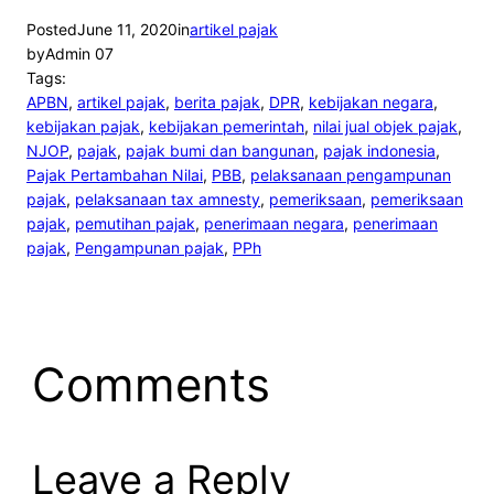
Posted
June 11, 2020
in
artikel pajak
by
Admin 07
Tags:
APBN
, 
artikel pajak
, 
berita pajak
, 
DPR
, 
kebijakan negara
, 
kebijakan pajak
, 
kebijakan pemerintah
, 
nilai jual objek pajak
, 
NJOP
, 
pajak
, 
pajak bumi dan bangunan
, 
pajak indonesia
, 
Pajak Pertambahan Nilai
, 
PBB
, 
pelaksanaan pengampunan
pajak
, 
pelaksanaan tax amnesty
, 
pemeriksaan
, 
pemeriksaan
pajak
, 
pemutihan pajak
, 
penerimaan negara
, 
penerimaan
pajak
, 
Pengampunan pajak
, 
PPh
Comments
Leave a Reply