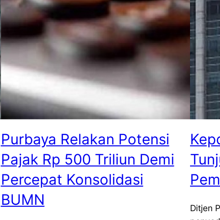
Purbaya Relakan Potensi
Kepd
Pajak Rp 500 Triliun Demi
Tunj
Percepat Konsolidasi
Pem
BUMN
Ditjen 