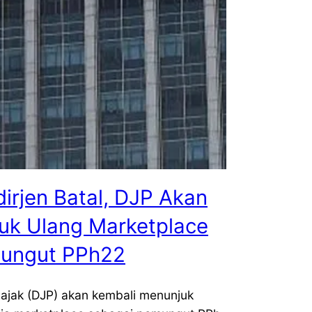
irjen Batal, DJP Akan
uk Ulang Marketplace
ungut PPh22
Pajak (DJP) akan kembali menunjuk