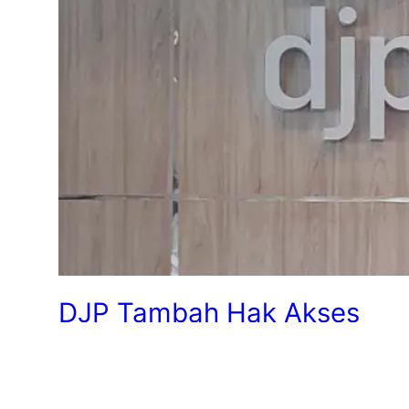
DJP Tambah Hak Akses
Baru untuk Penandatangan
SPT PPh 21 di Coretax