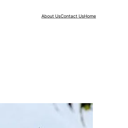
About Us
Contact Us
Home