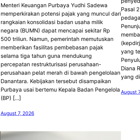
penyed
Menteri Keuangan Purbaya Yudhi Sadewa
Pasal 2
memperkirakan potensi pajak yang muncul dari
n
pedagan
rangkaian konsolidasi badan usaha milik
Penunj
negara (BUMN) dapat mencapai sekitar Rp
membat
500 triliun. Namun, pemerintah memutuskan
(kepdi
memberikan fasilitas pembebasan pajak
yang te
selama tiga tahun guna mendukung
Penyul
percepatan restrukturisasi perusahaan-
Diana 
perusahaan pelat merah di bawah pengelolaan
yang di
Danantara. Kebijakan tersebut disampaikan
Purbaya usai bertemu Kepala Badan Pengelola
August 
(BP) […]
August 7, 2026