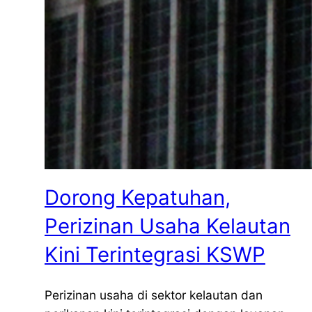
Dorong Kepatuhan,
Perizinan Usaha Kelautan
Kini Terintegrasi KSWP
Perizinan usaha di sektor kelautan dan