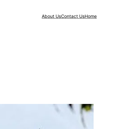
About Us
Contact Us
Home