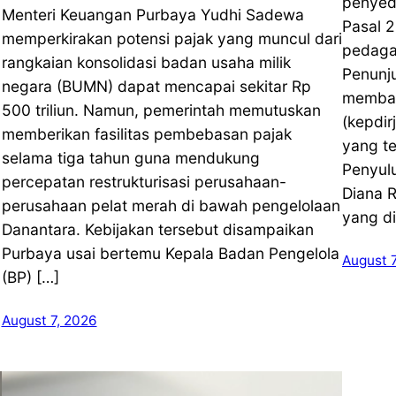
penyed
Menteri Keuangan Purbaya Yudhi Sadewa
Pasal 2
memperkirakan potensi pajak yang muncul dari
n
pedagan
rangkaian konsolidasi badan usaha milik
Penunj
negara (BUMN) dapat mencapai sekitar Rp
membat
500 triliun. Namun, pemerintah memutuskan
(kepdi
memberikan fasilitas pembebasan pajak
yang te
selama tiga tahun guna mendukung
Penyul
percepatan restrukturisasi perusahaan-
Diana 
perusahaan pelat merah di bawah pengelolaan
yang di
Danantara. Kebijakan tersebut disampaikan
Purbaya usai bertemu Kepala Badan Pengelola
August 
(BP) […]
August 7, 2026