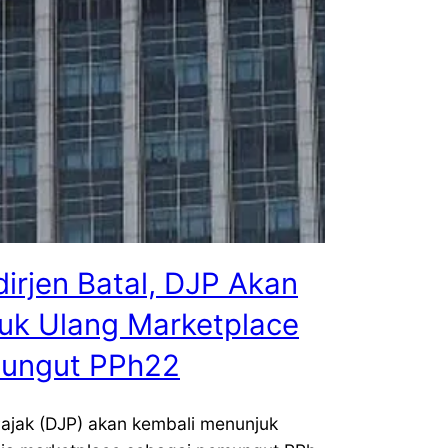
irjen Batal, DJP Akan
uk Ulang Marketplace
ungut PPh22
Pajak (DJP) akan kembali menunjuk