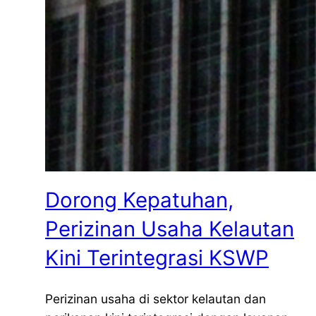
Dorong Kepatuhan,
Perizinan Usaha Kelautan
Kini Terintegrasi KSWP
Perizinan usaha di sektor kelautan dan