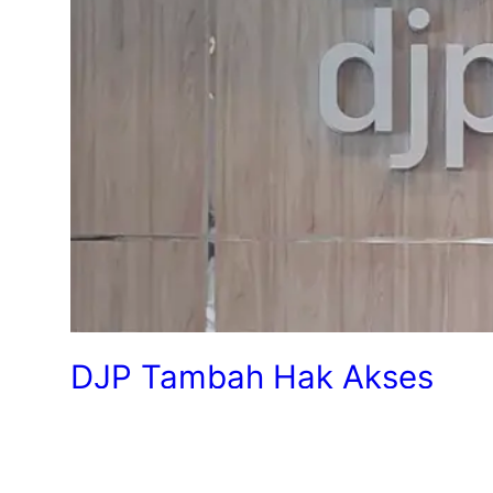
DJP Tambah Hak Akses
Baru untuk Penandatangan
SPT PPh 21 di Coretax