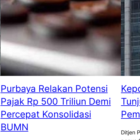
Purbaya Relakan Potensi
Kepd
Pajak Rp 500 Triliun Demi
Tunj
Percepat Konsolidasi
Pem
BUMN
Ditjen 