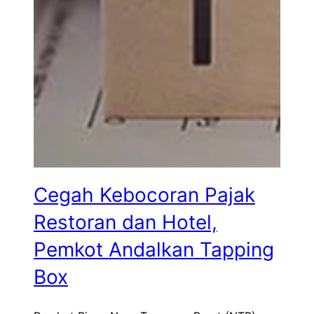
Cegah Kebocoran Pajak
Restoran dan Hotel,
Pemkot Andalkan Tapping
Box