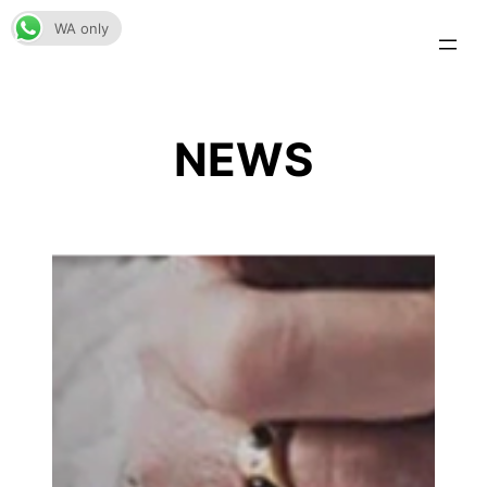
Skip
WA only
to
content
NEWS