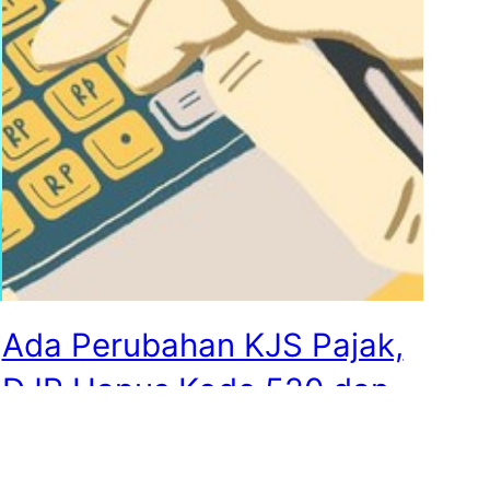
Ada Perubahan KJS Pajak,
DJP Hapus Kode 520 dan
521 untuk PBB-P5L