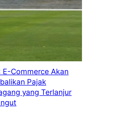
: E-Commerce Akan
alikan Pajak
gang yang Terlanjur
ungut