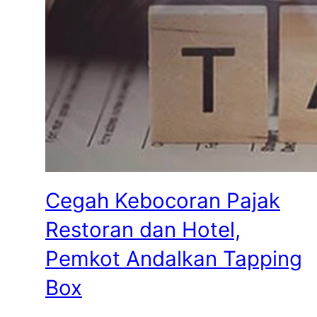
Cegah Kebocoran Pajak
Restoran dan Hotel,
Pemkot Andalkan Tapping
Box