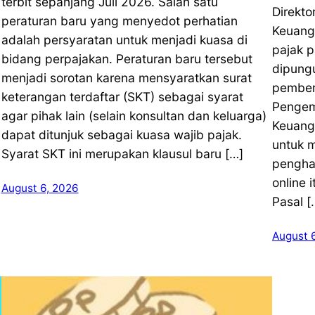
terbit sepanjang Juli 2026. Salah satu
Direkto
peraturan baru yang menyedot perhatian
Keuang
adalah persyaratan untuk menjadi kuasa di
pajak p
bidang perpajakan. Peraturan baru tersebut
dipung
menjadi sorotan karena mensyaratkan surat
pember
keterangan terdaftar (SKT) sebagai syarat
Pengemb
agar pihak lain (selain konsultan dan keluarga)
Keuang
dapat ditunjuk sebagai kuasa wajib pajak.
untuk 
Syarat SKT ini merupakan klausul baru […]
pengha
online 
August 6, 2026
Pasal [
August 