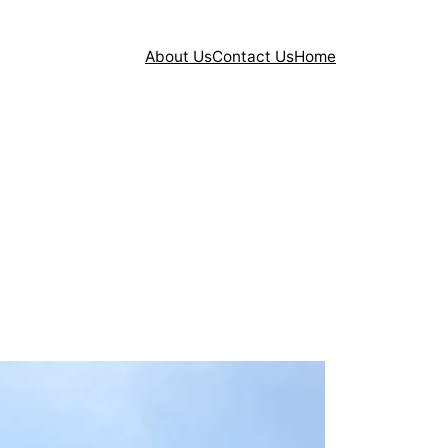
About Us
Contact Us
Home