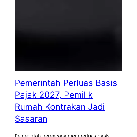
Pemerintah Perluas Basis
Pajak 2027, Pemilik
Rumah Kontrakan Jadi
Sasaran
Pemerintah berencana memperluas basis