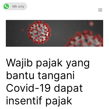
Skip
WA only
to
content
Wajib pajak yang
bantu tangani
Covid-19 dapat
insentif pajak