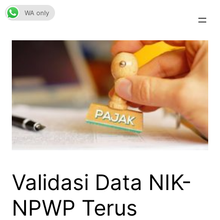
Skip
WA only
to
content
Validasi Data NIK-
NPWP Terus