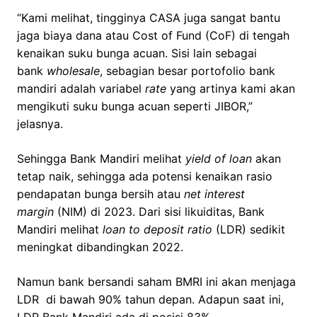
“Kami melihat, tingginya CASA juga sangat bantu
jaga biaya dana atau Cost of Fund (CoF) di tengah
kenaikan suku bunga acuan. Sisi lain sebagai
bank
wholesale
, sebagian besar portofolio bank
mandiri adalah variabel
rate
yang artinya kami akan
mengikuti suku bunga acuan seperti JIBOR,”
jelasnya.
Sehingga Bank Mandiri melihat
yield of loan
akan
tetap naik, sehingga ada potensi kenaikan rasio
pendapatan bunga bersih atau
net interest
margin
(NIM) di 2023. Dari sisi likuiditas, Bank
Mandiri melihat
loan to deposit ratio
(LDR) sedikit
meningkat dibandingkan 2022.
Namun bank bersandi saham BMRI ini akan menjaga
LDR di bawah 90% tahun depan. Adapun saat ini,
LDR Bank Mandiri ada di posisi 83%.