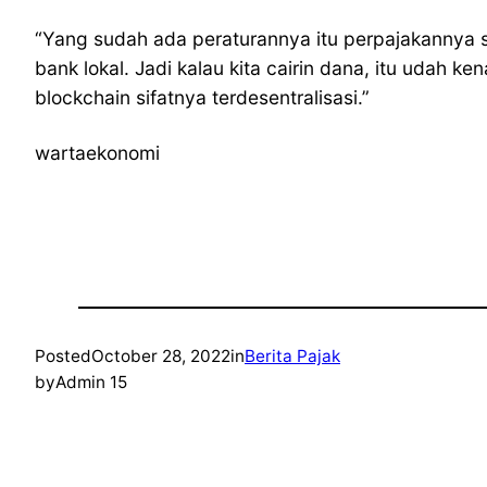
“Yang sudah ada peraturannya itu perpajakannya saja 
bank lokal. Jadi kalau kita cairin dana, itu udah k
blockchain sifatnya terdesentralisasi.”
wartaekonomi
Posted
October 28, 2022
in
Berita Pajak
by
Admin 15