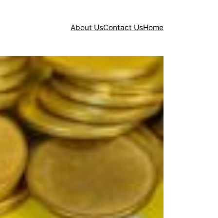
About Us
Contact Us
Home