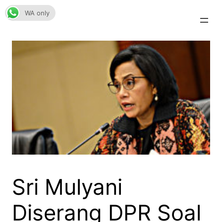
Skip
WA only
to
content
Sri Mulyani
Diserang DPR Soal