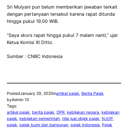
Sri Mulyani pun belum memberikan jawaban terkait
dengan pertanyaan tersebut karena rapat ditunda
hingga pukul 19.00 WIB.
“Saya skors rapat hingga pukul 7 malam nanti,” ujar
Ketua Komisi XI Ditto.
Sumber : CNBC Indonesia
Posted
January 29, 2020
in
artikel pajak
, 
Berita Pajak
by
Admin 10
Tags:
artikel pajak
, 
berita pajak
, 
DPR
, 
kebijakan negara
, 
kebijakan
pajak
, 
kebijakan pemerintah
, 
nilai jual objek pajak
, 
NJOP
, 
pajak
, 
pajak bumi dan bangunan
, 
pajak indonesia
, 
Pajak