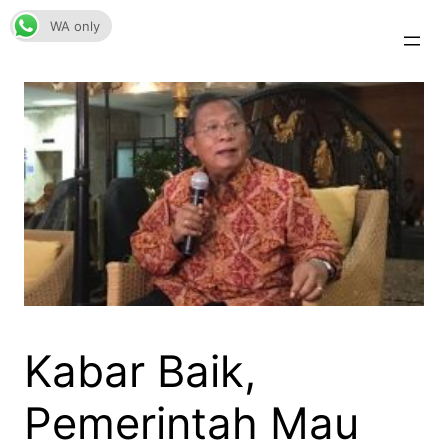
Skip
WA only
to
content
Kabar Baik,
Pemerintah Mau