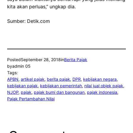
kita akan perluas,” ungkap dia.
Sumber: Detik.com
Posted
September 28, 2018
in
Berita Pajak
by
admin 05
Tags:
APBN
, 
artikel pajak
, 
berita pajak
, 
DPR
, 
kebijakan negara
, 
kebijakan pajak
, 
kebijakan pemerintah
, 
nilai jual objek pajak
, 
NJOP
, 
pajak
, 
pajak bumi dan bangunan
, 
pajak indonesia
, 
Pajak Pertambahan Nilai