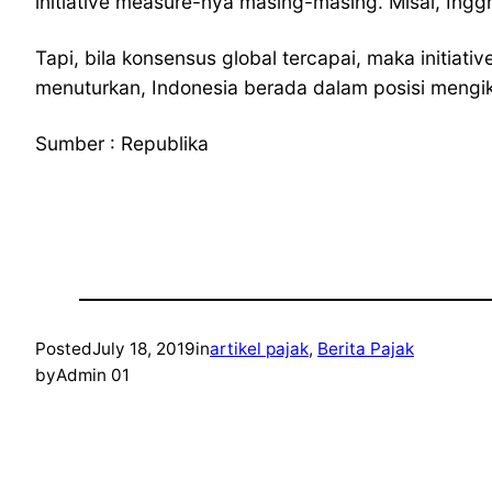
initiative measure-nya masing-masing. Misal, Inggr
Tapi, bila konsensus global tercapai, maka initia
menuturkan, Indonesia berada dalam posisi mengik
Sumber : Republika
Posted
July 18, 2019
in
artikel pajak
, 
Berita Pajak
by
Admin 01