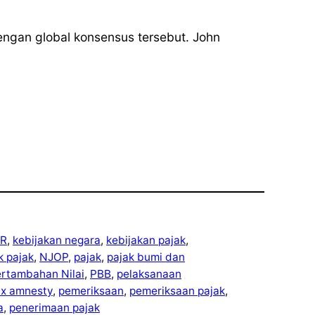
dengan global konsensus tersebut. John
R
, 
kebijakan negara
, 
kebijakan pajak
, 
ek pajak
, 
NJOP
, 
pajak
, 
pajak bumi dan
ertambahan Nilai
, 
PBB
, 
pelaksanaan
ax amnesty
, 
pemeriksaan
, 
pemeriksaan pajak
, 
a
, 
penerimaan pajak