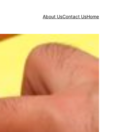
About Us
Contact Us
Home