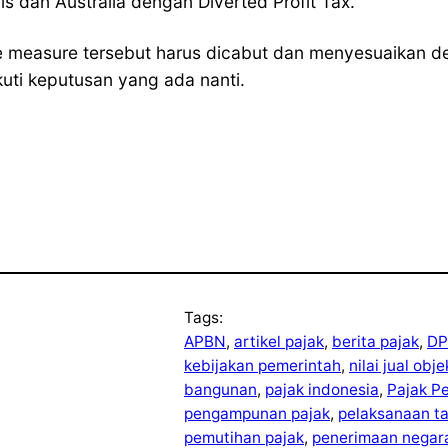
is dan Australia dengan Diverted Profit Tax.
tive measure tersebut harus dicabut dan menyesuaikan 
uti keputusan yang ada nanti.
Tags:
APBN
, 
artikel pajak
, 
berita pajak
, 
DP
kebijakan pemerintah
, 
nilai jual obj
bangunan
, 
pajak indonesia
, 
Pajak P
pengampunan pajak
, 
pelaksanaan t
pemutihan pajak
, 
penerimaan negar