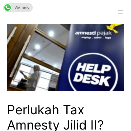
Skip
WA only
to
content
Perlukah Tax
Amnesty Jilid II?