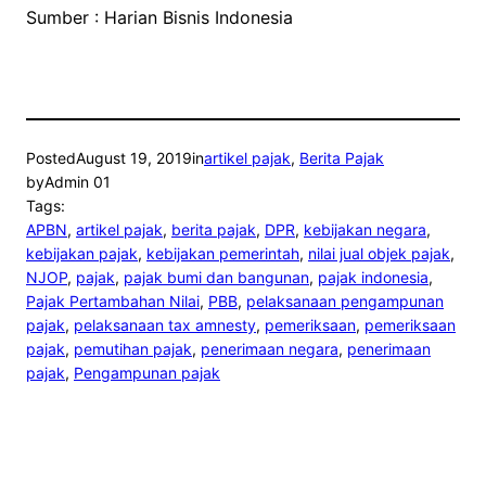
Sumber : Harian Bisnis Indonesia
Posted
August 19, 2019
in
artikel pajak
, 
Berita Pajak
by
Admin 01
Tags:
APBN
, 
artikel pajak
, 
berita pajak
, 
DPR
, 
kebijakan negara
, 
kebijakan pajak
, 
kebijakan pemerintah
, 
nilai jual objek pajak
, 
NJOP
, 
pajak
, 
pajak bumi dan bangunan
, 
pajak indonesia
, 
Pajak Pertambahan Nilai
, 
PBB
, 
pelaksanaan pengampunan
pajak
, 
pelaksanaan tax amnesty
, 
pemeriksaan
, 
pemeriksaan
pajak
, 
pemutihan pajak
, 
penerimaan negara
, 
penerimaan
pajak
, 
Pengampunan pajak