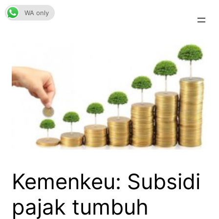
Skip
WA only
to
content
Kemenkeu: Subsidi
pajak tumbuh