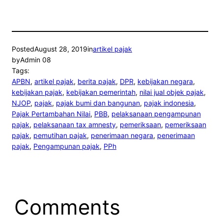
Posted
August 28, 2019
in
artikel pajak
by
Admin 08
Tags:
APBN
, 
artikel pajak
, 
berita pajak
, 
DPR
, 
kebijakan negara
, 
kebijakan pajak
, 
kebijakan pemerintah
, 
nilai jual objek pajak
, 
NJOP
, 
pajak
, 
pajak bumi dan bangunan
, 
pajak indonesia
, 
Pajak Pertambahan Nilai
, 
PBB
, 
pelaksanaan pengampunan
pajak
, 
pelaksanaan tax amnesty
, 
pemeriksaan
, 
pemeriksaan
pajak
, 
pemutihan pajak
, 
penerimaan negara
, 
penerimaan
pajak
, 
Pengampunan pajak
, 
PPh
Comments