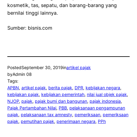
kosmetik, tas, sepatu, dan barang-barang yang
bernilai tinggi lainnya.
Sumber: bisnis.com
Posted
September 30, 2019
in
artikel pajak
by
Admin 08
Tags:
APBN
, 
artikel pajak
, 
berita pajak
, 
DPR
, 
kebijakan negara
, 
kebijakan pajak
, 
kebijakan pemerintah
, 
nilai jual objek pajak
, 
NJOP
, 
pajak
, 
pajak bumi dan bangunan
, 
pajak indonesia
, 
Pajak Pertambahan Nilai
, 
PBB
, 
pelaksanaan pengampunan
pajak
, 
pelaksanaan tax amnesty
, 
pemeriksaan
, 
pemeriksaan
pajak
, 
pemutihan pajak
, 
penerimaan negara
, 
PPh