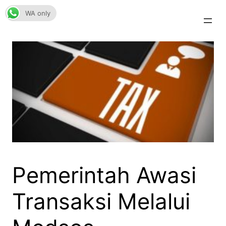
Skip
WA only
to
content
Pemerintah Awasi
Transaksi Melalui