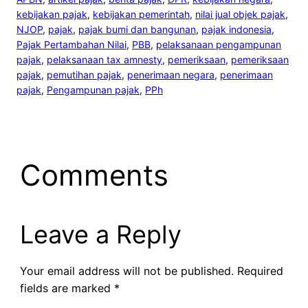
kebijakan pajak
, 
kebijakan pemerintah
, 
nilai jual objek pajak
, 
NJOP
, 
pajak
, 
pajak bumi dan bangunan
, 
pajak indonesia
, 
Pajak Pertambahan Nilai
, 
PBB
, 
pelaksanaan pengampunan
pajak
, 
pelaksanaan tax amnesty
, 
pemeriksaan
, 
pemeriksaan
pajak
, 
pemutihan pajak
, 
penerimaan negara
, 
penerimaan
pajak
, 
Pengampunan pajak
, 
PPh
Comments
Leave a Reply
Your email address will not be published.
Required
fields are marked
*