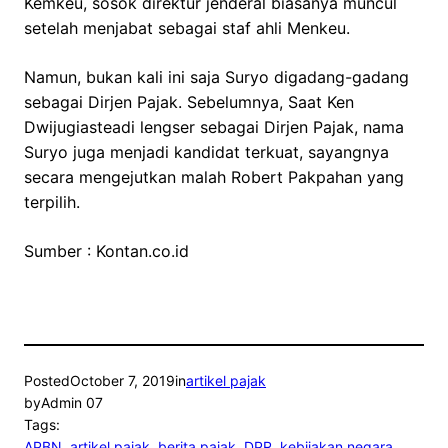
Kemkeu, sosok direktur jenderal biasanya muncul
setelah menjabat sebagai staf ahli Menkeu.
Namun, bukan kali ini saja Suryo digadang-gadang
sebagai Dirjen Pajak. Sebelumnya, Saat Ken
Dwijugiasteadi lengser sebagai Dirjen Pajak, nama
Suryo juga menjadi kandidat terkuat, sayangnya
secara mengejutkan malah Robert Pakpahan yang
terpilih.
Sumber : Kontan.co.id
Posted
October 7, 2019
in
artikel pajak
by
Admin 07
Tags:
APBN
, 
artikel pajak
, 
berita pajak
, 
DPR
, 
kebijakan negara
, 