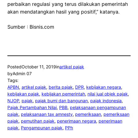
perbaikan regulasi yang terus dilakukan pemerintah
akan mendatangkan hasil yang positif,” katanya.
Sumber : Bisnis.com
Posted
October 11, 2019
in
artikel pajak
by
Admin 07
Tags:
APBN
, 
artikel pajak
, 
berita pajak
, 
DPR
, 
kebijakan negara
, 
kebijakan pajak
, 
kebijakan pemerintah
, 
nilai jual objek pajak
, 
NJOP
, 
pajak
, 
pajak bumi dan bangunan
, 
pajak indonesia
, 
Pajak Pertambahan Nilai
, 
PBB
, 
pelaksanaan pengampunan
pajak
, 
pelaksanaan tax amnesty
, 
pemeriksaan
, 
pemeriksaan
pajak
, 
pemutihan pajak
, 
penerimaan negara
, 
penerimaan
pajak
, 
Pengampunan pajak
, 
PPh