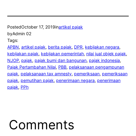
Posted
October 17, 2019
in
artikel pajak
by
Admin 02
Tags:
APBN
, 
artikel pajak
, 
berita pajak
, 
DPR
, 
kebijakan negara
, 
kebijakan pajak
, 
kebijakan pemerintah
, 
nilai jual objek pajak
, 
NJOP
, 
pajak
, 
pajak bumi dan bangunan
, 
pajak indonesia
, 
Pajak Pertambahan Nilai
, 
PBB
, 
pelaksanaan pengampunan
pajak
, 
pelaksanaan tax amnesty
, 
pemeriksaan
, 
pemeriksaan
pajak
, 
pemutihan pajak
, 
penerimaan negara
, 
penerimaan
pajak
, 
PPh
Comments