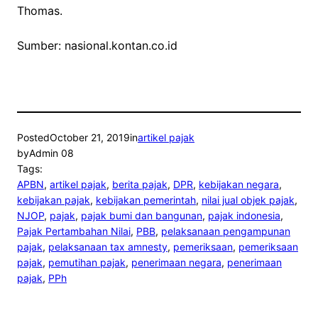
Thomas.
Sumber: nasional.kontan.co.id
Posted
October 21, 2019
in
artikel pajak
by
Admin 08
Tags:
APBN
, 
artikel pajak
, 
berita pajak
, 
DPR
, 
kebijakan negara
, 
kebijakan pajak
, 
kebijakan pemerintah
, 
nilai jual objek pajak
, 
NJOP
, 
pajak
, 
pajak bumi dan bangunan
, 
pajak indonesia
, 
Pajak Pertambahan Nilai
, 
PBB
, 
pelaksanaan pengampunan
pajak
, 
pelaksanaan tax amnesty
, 
pemeriksaan
, 
pemeriksaan
pajak
, 
pemutihan pajak
, 
penerimaan negara
, 
penerimaan
pajak
, 
PPh