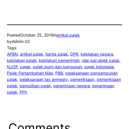
Posted
October 25, 2019
in
artikel pajak
by
Admin 02
Tags:
APBN
, 
artikel pajak
, 
berita pajak
, 
DPR
, 
kebijakan negara
, 
kebijakan pajak
, 
kebijakan pemerintah
, 
nilai jual objek pajak
, 
NJOP
, 
pajak
, 
pajak bumi dan bangunan
, 
pajak indonesia
, 
Pajak Pertambahan Nilai
, 
PBB
, 
pelaksanaan pengampunan
pajak
, 
pelaksanaan tax amnesty
, 
pemeriksaan
, 
pemeriksaan
pajak
, 
pemutihan pajak
, 
penerimaan negara
, 
penerimaan
pajak
, 
PPh
Comments