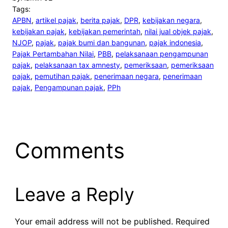
Tags:
APBN
, 
artikel pajak
, 
berita pajak
, 
DPR
, 
kebijakan negara
, 
kebijakan pajak
, 
kebijakan pemerintah
, 
nilai jual objek pajak
, 
NJOP
, 
pajak
, 
pajak bumi dan bangunan
, 
pajak indonesia
, 
Pajak Pertambahan Nilai
, 
PBB
, 
pelaksanaan pengampunan
pajak
, 
pelaksanaan tax amnesty
, 
pemeriksaan
, 
pemeriksaan
pajak
, 
pemutihan pajak
, 
penerimaan negara
, 
penerimaan
pajak
, 
Pengampunan pajak
, 
PPh
Comments
Leave a Reply
Your email address will not be published.
Required