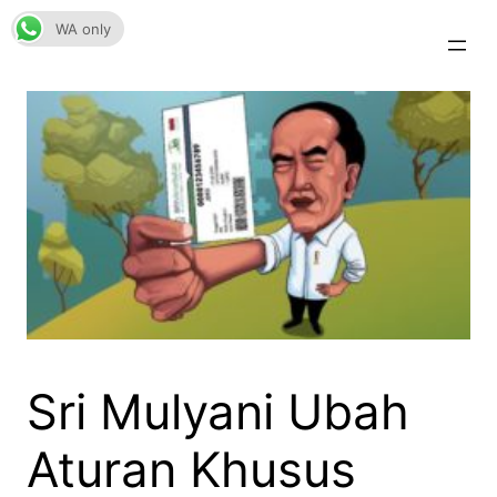
Skip
WA only
to
content
Sri Mulyani Ubah
Aturan Khusus