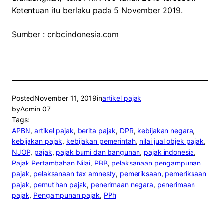
Ketentuan itu berlaku pada 5 November 2019.
Sumber : cnbcindonesia.com
Posted
November 11, 2019
in
artikel pajak
by
Admin 07
Tags:
APBN
, 
artikel pajak
, 
berita pajak
, 
DPR
, 
kebijakan negara
, 
kebijakan pajak
, 
kebijakan pemerintah
, 
nilai jual objek pajak
, 
NJOP
, 
pajak
, 
pajak bumi dan bangunan
, 
pajak indonesia
, 
Pajak Pertambahan Nilai
, 
PBB
, 
pelaksanaan pengampunan
pajak
, 
pelaksanaan tax amnesty
, 
pemeriksaan
, 
pemeriksaan
pajak
, 
pemutihan pajak
, 
penerimaan negara
, 
penerimaan
pajak
, 
Pengampunan pajak
, 
PPh