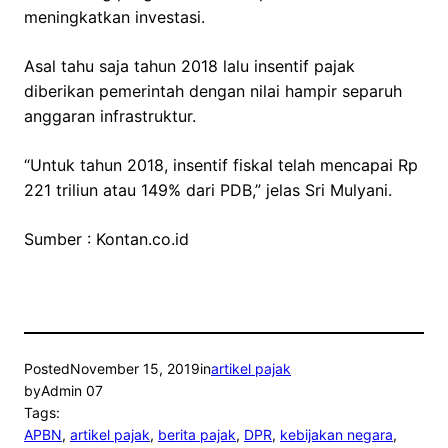
meningkatkan investasi.
Asal tahu saja tahun 2018 lalu insentif pajak
diberikan pemerintah dengan nilai hampir separuh
anggaran infrastruktur.
“Untuk tahun 2018, insentif fiskal telah mencapai Rp
221 triliun atau 149% dari PDB,” jelas Sri Mulyani.
Sumber : Kontan.co.id
Posted
November 15, 2019
in
artikel pajak
by
Admin 07
Tags:
APBN
, 
artikel pajak
, 
berita pajak
, 
DPR
, 
kebijakan negara
, 