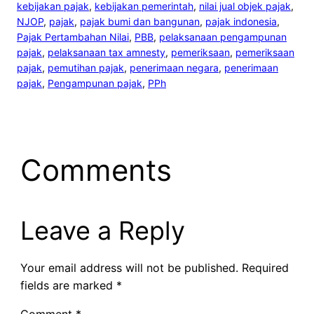
kebijakan pajak
, 
kebijakan pemerintah
, 
nilai jual objek pajak
, 
NJOP
, 
pajak
, 
pajak bumi dan bangunan
, 
pajak indonesia
, 
Pajak Pertambahan Nilai
, 
PBB
, 
pelaksanaan pengampunan
pajak
, 
pelaksanaan tax amnesty
, 
pemeriksaan
, 
pemeriksaan
pajak
, 
pemutihan pajak
, 
penerimaan negara
, 
penerimaan
pajak
, 
Pengampunan pajak
, 
PPh
Comments
Leave a Reply
Your email address will not be published.
Required
fields are marked
*
Comment
*