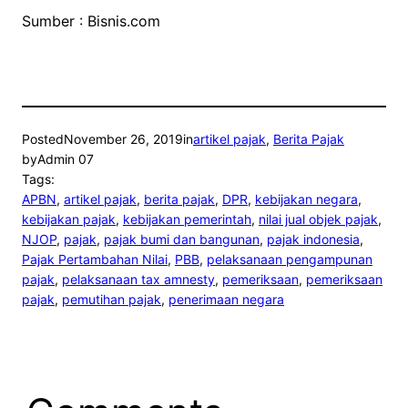
Sumber : Bisnis.com
Posted
November 26, 2019
in
artikel pajak
, 
Berita Pajak
by
Admin 07
Tags:
APBN
, 
artikel pajak
, 
berita pajak
, 
DPR
, 
kebijakan negara
, 
kebijakan pajak
, 
kebijakan pemerintah
, 
nilai jual objek pajak
, 
NJOP
, 
pajak
, 
pajak bumi dan bangunan
, 
pajak indonesia
, 
Pajak Pertambahan Nilai
, 
PBB
, 
pelaksanaan pengampunan
pajak
, 
pelaksanaan tax amnesty
, 
pemeriksaan
, 
pemeriksaan
pajak
, 
pemutihan pajak
, 
penerimaan negara