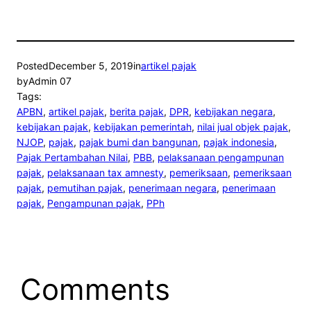
Posted
December 5, 2019
in
artikel pajak
by
Admin 07
Tags:
APBN
, 
artikel pajak
, 
berita pajak
, 
DPR
, 
kebijakan negara
, 
kebijakan pajak
, 
kebijakan pemerintah
, 
nilai jual objek pajak
, 
NJOP
, 
pajak
, 
pajak bumi dan bangunan
, 
pajak indonesia
, 
Pajak Pertambahan Nilai
, 
PBB
, 
pelaksanaan pengampunan
pajak
, 
pelaksanaan tax amnesty
, 
pemeriksaan
, 
pemeriksaan
pajak
, 
pemutihan pajak
, 
penerimaan negara
, 
penerimaan
pajak
, 
Pengampunan pajak
, 
PPh
Comments