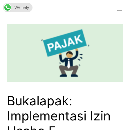
Skip
WA only
to
content
Bukalapak:
Implementasi Izin