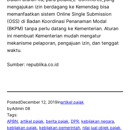
mengajukan izin berdagang ke Kemendag bisa
memanfaatkan sistem Online Single Submission
(OSS) di Badan Koordinasi Penanaman Modal
(BKPM) tanpa perlu datang ke Kementerian. Aturan
ini membuat Kementerian mudah mengatur
mekanisme pelaporan, pengajuan izin, dan tenggat
waktu.
Sumber: republika.co.id
Posted
December 12, 2019
in
artikel pajak
by
Admin 08
Tags:
APBN
, 
artikel pajak
, 
berita pajak
, 
DPR
, 
kebijakan negara
, 
kebijakan pajak
, 
kebijakan pemerintah
, 
nilai jual objek pajak
, 