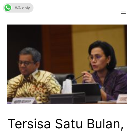
Skip
WA only
to
content
Tersisa Satu Bulan,