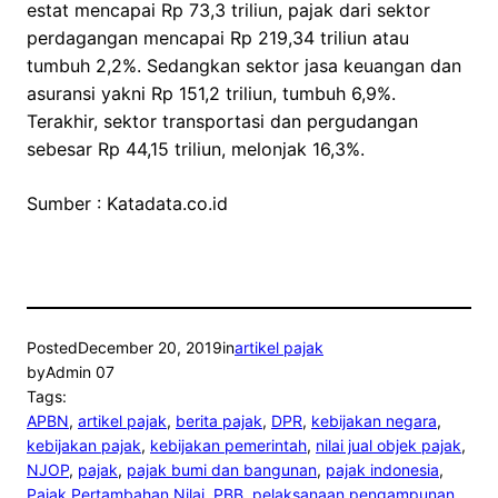
estat mencapai Rp 73,3 triliun, pajak dari sektor
perdagangan mencapai Rp 219,34 triliun atau
tumbuh 2,2%. Sedangkan sektor jasa keuangan dan
asuransi yakni Rp 151,2 triliun, tumbuh 6,9%.
Terakhir, sektor transportasi dan pergudangan
sebesar Rp 44,15 triliun, melonjak 16,3%.
Sumber : Katadata.co.id
Posted
December 20, 2019
in
artikel pajak
by
Admin 07
Tags:
APBN
, 
artikel pajak
, 
berita pajak
, 
DPR
, 
kebijakan negara
, 
kebijakan pajak
, 
kebijakan pemerintah
, 
nilai jual objek pajak
, 
NJOP
, 
pajak
, 
pajak bumi dan bangunan
, 
pajak indonesia
, 
Pajak Pertambahan Nilai
, 
PBB
, 
pelaksanaan pengampunan