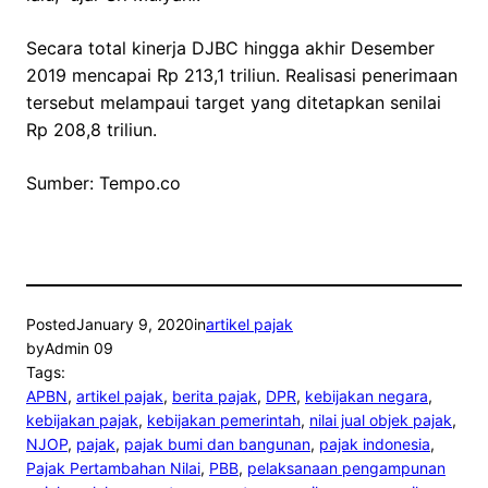
Secara total kinerja DJBC hingga akhir Desember
2019 mencapai Rp 213,1 triliun. Realisasi penerimaan
tersebut melampaui target yang ditetapkan senilai
Rp 208,8 triliun.
Sumber: Tempo.co
Posted
January 9, 2020
in
artikel pajak
by
Admin 09
Tags:
APBN
, 
artikel pajak
, 
berita pajak
, 
DPR
, 
kebijakan negara
, 
kebijakan pajak
, 
kebijakan pemerintah
, 
nilai jual objek pajak
, 
NJOP
, 
pajak
, 
pajak bumi dan bangunan
, 
pajak indonesia
, 
Pajak Pertambahan Nilai
, 
PBB
, 
pelaksanaan pengampunan