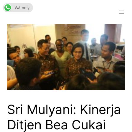
Skip
WA only
to
content
Sri Mulyani: Kinerja
Ditjen Bea Cukai