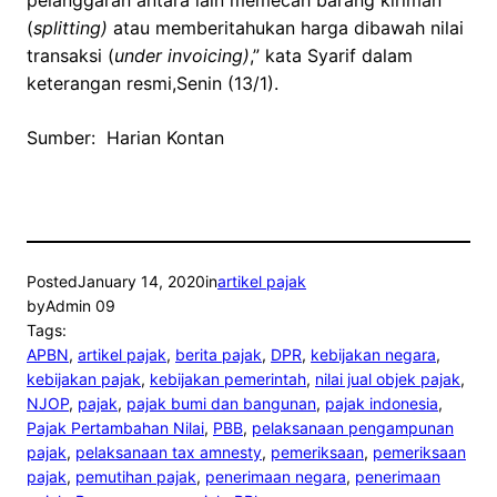
pelanggaran antara lain memecah barang kiriman
(
splitting)
atau memberitahukan harga dibawah nilai
transaksi (
under invoicing)
,” kata Syarif dalam
keterangan resmi,Senin (13/1).
Sumber: Harian Kontan
Posted
January 14, 2020
in
artikel pajak
by
Admin 09
Tags:
APBN
, 
artikel pajak
, 
berita pajak
, 
DPR
, 
kebijakan negara
, 
kebijakan pajak
, 
kebijakan pemerintah
, 
nilai jual objek pajak
, 
NJOP
, 
pajak
, 
pajak bumi dan bangunan
, 
pajak indonesia
, 
Pajak Pertambahan Nilai
, 
PBB
, 
pelaksanaan pengampunan
pajak
, 
pelaksanaan tax amnesty
, 
pemeriksaan
, 
pemeriksaan
pajak
, 
pemutihan pajak
, 
penerimaan negara
, 
penerimaan