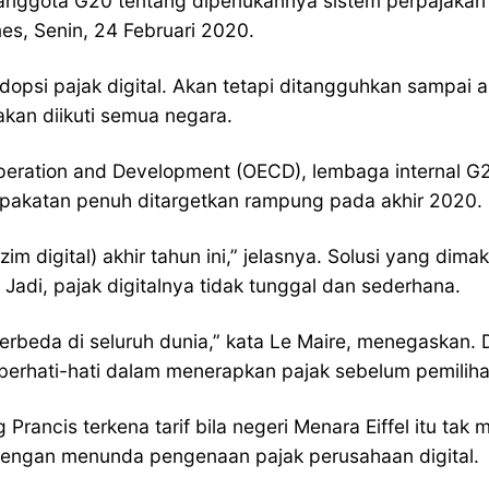
ggota G20 tentang diperlukannya sistem perpajakan int
imes, Senin, 24 Februari 2020.
opsi pajak digital. Akan tetapi ditangguhkan sampai a
kan diikuti semua negara.
eration and Development (OECD), lembaga internal G20,
pakatan penuh ditargetkan rampung pada akhir 2020.
im digital) akhir tahun ini,” jelasnya. Solusi yang dim
Jadi, pajak digitalnya tidak tunggal dan sederhana.
rbeda di seluruh dunia,” kata Le Maire, menegaskan. Di
berhati-hati dalam menerapkan pajak sebelum pemilihan
rancis terkena tarif bila negeri Menara Eiffel itu tak 
engan menunda pengenaan pajak perusahaan digital.