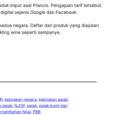
uk impor asal Prancis. Pengajuan tarif tersebut
digital sejenis Google dan Facebook.
kedua negara. Daftar dari produk yang diajukan
rkling wine seperti sampanye.
R
, 
kebijakan negara
, 
kebijakan pajak
, 
ek pajak
, 
NJOP
, 
pajak
, 
pajak bumi dan
ertambahan Nilai
, 
PBB