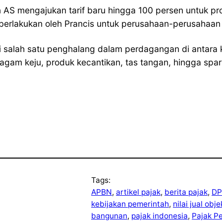
AS mengajukan tarif baru hingga 100 persen untuk prod
iberlakukan oleh Prancis untuk perusahaan-perusahaan 
i salah satu penghalang dalam perdagangan di antara 
eragam keju, produk kecantikan, tas tangan, hingga spa
Tags:
APBN
, 
artikel pajak
, 
berita pajak
, 
DP
kebijakan pemerintah
, 
nilai jual obj
bangunan
, 
pajak indonesia
, 
Pajak P