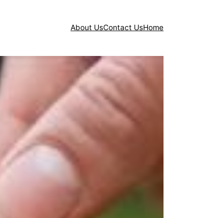
About Us
Contact Us
Home