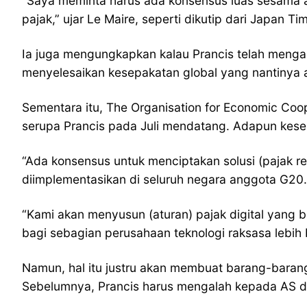
“Saya meminta harus ada konsensus luas sesama an
pajak,” ujar Le Maire, seperti dikutip dari Japan T
Ia juga mengungkapkan kalau Prancis telah mengad
menyelesaikan kesepakatan global yang nantinya a
Sementara itu, The Organisation for Economic Coop
serupa Prancis pada Juli mendatang. Adapun kese
“Ada konsensus untuk menciptakan solusi (pajak rez
diimplementasikan di seluruh negara anggota G20. 
“Kami akan menyusun (aturan) pajak digital yang be
bagi sebagian perusahaan teknologi raksasa lebih 
Namun, hal itu justru akan membuat barang-barang P
Sebelumnya, Prancis harus mengalah kepada AS d