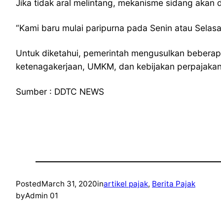
Jika tidak aral melintang, mekanisme sidang akan
“Kami baru mulai paripurna pada Senin atau Selasa 
Untuk diketahui, pemerintah mengusulkan beberap
ketenagakerjaan, UMKM, dan kebijakan perpajakan.
Sumber : DDTC NEWS
Posted
March 31, 2020
in
artikel pajak
, 
Berita Pajak
by
Admin 01