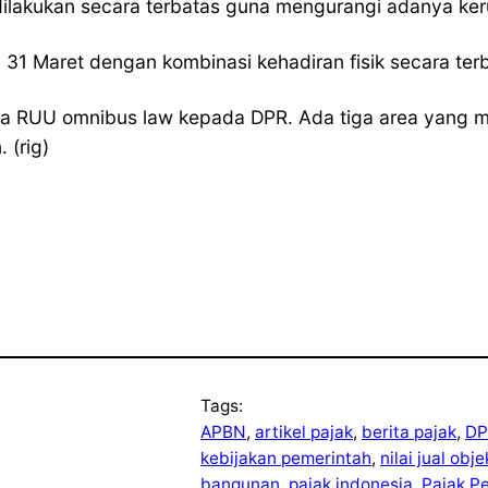
 dilakukan secara terbatas guna mengurangi adanya k
31 Maret dengan kombinasi kehadiran fisik secara terba
a RUU omnibus law kepada DPR. Ada tiga area yang men
 (rig)
Tags:
APBN
, 
artikel pajak
, 
berita pajak
, 
DP
kebijakan pemerintah
, 
nilai jual obj
bangunan
, 
pajak indonesia
, 
Pajak P