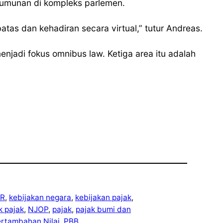
erumunan di kompleks parlemen.
tas dan kehadiran secara virtual,” tutur Andreas.
jadi fokus omnibus law. Ketiga area itu adalah
R
, 
kebijakan negara
, 
kebijakan pajak
, 
ek pajak
, 
NJOP
, 
pajak
, 
pajak bumi dan
ertambahan Nilai
, 
PBB