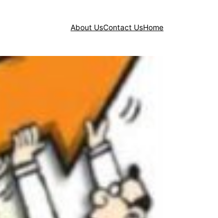
About Us
Contact Us
Home