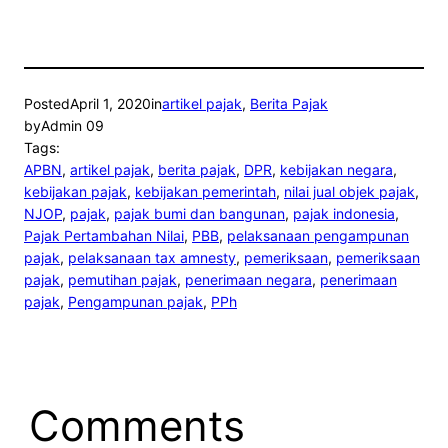
Posted
April 1, 2020
in
artikel pajak
, 
Berita Pajak
by
Admin 09
Tags:
APBN
, 
artikel pajak
, 
berita pajak
, 
DPR
, 
kebijakan negara
, 
kebijakan pajak
, 
kebijakan pemerintah
, 
nilai jual objek pajak
, 
NJOP
, 
pajak
, 
pajak bumi dan bangunan
, 
pajak indonesia
, 
Pajak Pertambahan Nilai
, 
PBB
, 
pelaksanaan pengampunan
pajak
, 
pelaksanaan tax amnesty
, 
pemeriksaan
, 
pemeriksaan
pajak
, 
pemutihan pajak
, 
penerimaan negara
, 
penerimaan
pajak
, 
Pengampunan pajak
, 
PPh
Comments