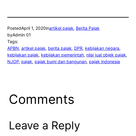
Posted
April 1, 2020
in
artikel pajak
, 
Berita Pajak
by
Admin 01
Tags:
APBN
, 
artikel pajak
, 
berita pajak
, 
DPR
, 
kebijakan negara
, 
kebijakan pajak
, 
kebijakan pemerintah
, 
nilai jual objek pajak
, 
NJOP
, 
pajak
, 
pajak bumi dan bangunan
, 
pajak indonesia
Comments
Leave a Reply