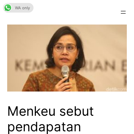
Skip
WA only
to
content
Menkeu sebut
pendapatan