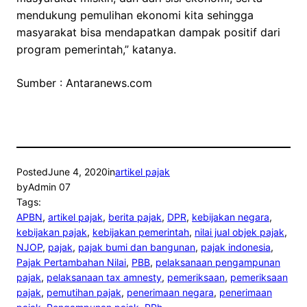
mendukung pemulihan ekonomi kita sehingga
masyarakat bisa mendapatkan dampak positif dari
program pemerintah,” katanya.
Sumber : Antaranews.com
Posted
June 4, 2020
in
artikel pajak
by
Admin 07
Tags:
APBN
, 
artikel pajak
, 
berita pajak
, 
DPR
, 
kebijakan negara
, 
kebijakan pajak
, 
kebijakan pemerintah
, 
nilai jual objek pajak
, 
NJOP
, 
pajak
, 
pajak bumi dan bangunan
, 
pajak indonesia
, 
Pajak Pertambahan Nilai
, 
PBB
, 
pelaksanaan pengampunan
pajak
, 
pelaksanaan tax amnesty
, 
pemeriksaan
, 
pemeriksaan
pajak
, 
pemutihan pajak
, 
penerimaan negara
, 
penerimaan