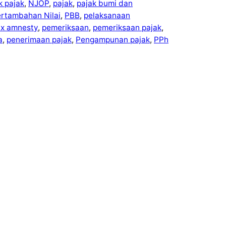
ek pajak
, 
NJOP
, 
pajak
, 
pajak bumi dan
ertambahan Nilai
, 
PBB
, 
pelaksanaan
ax amnesty
, 
pemeriksaan
, 
pemeriksaan pajak
, 
a
, 
penerimaan pajak
, 
Pengampunan pajak
, 
PPh