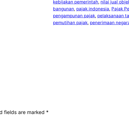
kebijakan pemerintah
, 
nilai jual obj
bangunan
, 
pajak indonesia
, 
Pajak P
pengampunan pajak
, 
pelaksanaan t
pemutihan pajak
, 
penerimaan negar
d fields are marked
*