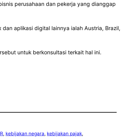
isnis perusahaan dan pekerja yang dianggap
aplikasi digital lainnya ialah Austria, Brazil,
ut untuk berkonsultasi terkait hal ini.
R
, 
kebijakan negara
, 
kebijakan pajak
, 