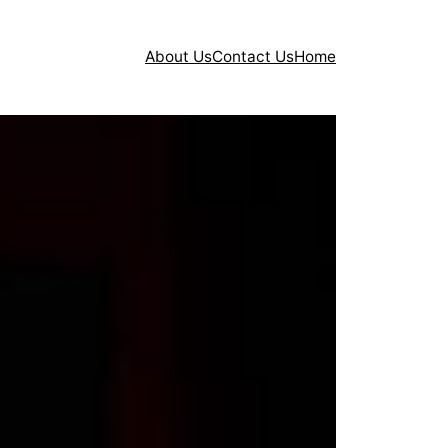
About Us
Contact Us
Home