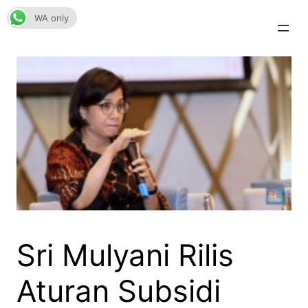
Skip
WA only
to
content
Sri Mulyani Rilis
Aturan Subsidi