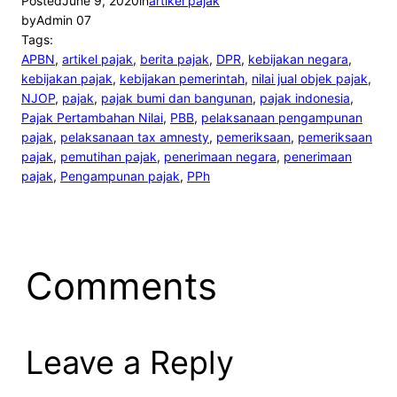
Posted
June 9, 2020
in
artikel pajak
by
Admin 07
Tags:
APBN
, 
artikel pajak
, 
berita pajak
, 
DPR
, 
kebijakan negara
, 
kebijakan pajak
, 
kebijakan pemerintah
, 
nilai jual objek pajak
, 
NJOP
, 
pajak
, 
pajak bumi dan bangunan
, 
pajak indonesia
, 
Pajak Pertambahan Nilai
, 
PBB
, 
pelaksanaan pengampunan
pajak
, 
pelaksanaan tax amnesty
, 
pemeriksaan
, 
pemeriksaan
pajak
, 
pemutihan pajak
, 
penerimaan negara
, 
penerimaan
pajak
, 
Pengampunan pajak
, 
PPh
Comments
Leave a Reply