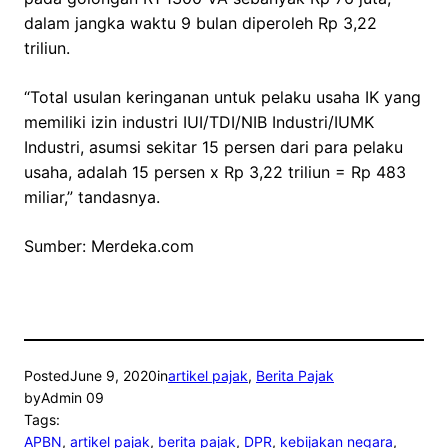
dalam jangka waktu 9 bulan diperoleh Rp 3,22
triliun.
“Total usulan keringanan untuk pelaku usaha IK yang
memiliki izin industri IUI/TDI/NIB Industri/IUMK
Industri, asumsi sekitar 15 persen dari para pelaku
usaha, adalah 15 persen x Rp 3,22 triliun = Rp 483
miliar,” tandasnya.
Sumber: Merdeka.com
Posted
June 9, 2020
in
artikel pajak
, 
Berita Pajak
by
Admin 09
Tags:
APBN
, 
artikel pajak
, 
berita pajak
, 
DPR
, 
kebijakan negara
, 