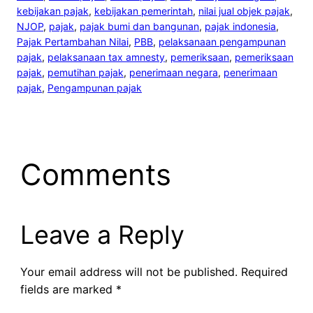
kebijakan pajak
, 
kebijakan pemerintah
, 
nilai jual objek pajak
, 
NJOP
, 
pajak
, 
pajak bumi dan bangunan
, 
pajak indonesia
, 
Pajak Pertambahan Nilai
, 
PBB
, 
pelaksanaan pengampunan
pajak
, 
pelaksanaan tax amnesty
, 
pemeriksaan
, 
pemeriksaan
pajak
, 
pemutihan pajak
, 
penerimaan negara
, 
penerimaan
pajak
, 
Pengampunan pajak
Comments
Leave a Reply
Your email address will not be published.
Required
fields are marked
*