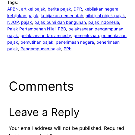
Tags:
APBN
, 
artikel pajak
, 
berita pajak
, 
DPR
, 
kebijakan negara
, 
kebijakan pajak
, 
kebijakan pemerintah
, 
nilai jual objek pajak
, 
NJOP
, 
pajak
, 
pajak bumi dan bangunan
, 
pajak indonesia
, 
Pajak Pertambahan Nilai
, 
PBB
, 
pelaksanaan pengampunan
pajak
, 
pelaksanaan tax amnesty
, 
pemeriksaan
, 
pemeriksaan
pajak
, 
pemutihan pajak
, 
penerimaan negara
, 
penerimaan
pajak
, 
Pengampunan pajak
, 
PPh
Comments
Leave a Reply
Your email address will not be published.
Required