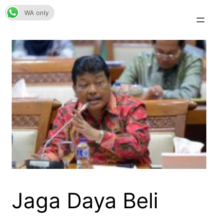
Skip
WA only
to
content
Jaga Daya Beli