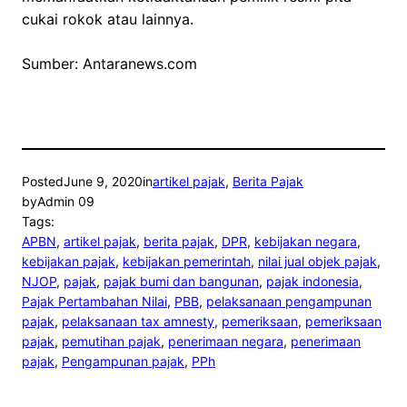
cukai rokok atau lainnya.
Sumber: Antaranews.com
Posted
June 9, 2020
in
artikel pajak
, 
Berita Pajak
by
Admin 09
Tags:
APBN
, 
artikel pajak
, 
berita pajak
, 
DPR
, 
kebijakan negara
, 
kebijakan pajak
, 
kebijakan pemerintah
, 
nilai jual objek pajak
, 
NJOP
, 
pajak
, 
pajak bumi dan bangunan
, 
pajak indonesia
, 
Pajak Pertambahan Nilai
, 
PBB
, 
pelaksanaan pengampunan
pajak
, 
pelaksanaan tax amnesty
, 
pemeriksaan
, 
pemeriksaan
pajak
, 
pemutihan pajak
, 
penerimaan negara
, 
penerimaan
pajak
, 
Pengampunan pajak
, 
PPh