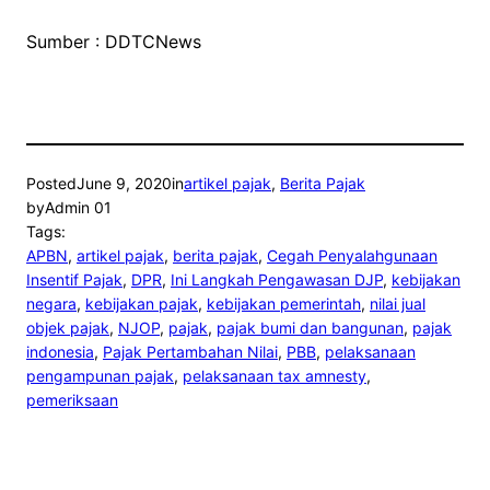
Sumber : DDTCNews
Posted
June 9, 2020
in
artikel pajak
, 
Berita Pajak
by
Admin 01
Tags:
APBN
, 
artikel pajak
, 
berita pajak
, 
Cegah Penyalahgunaan
Insentif Pajak
, 
DPR
, 
Ini Langkah Pengawasan DJP
, 
kebijakan
negara
, 
kebijakan pajak
, 
kebijakan pemerintah
, 
nilai jual
objek pajak
, 
NJOP
, 
pajak
, 
pajak bumi dan bangunan
, 
pajak
indonesia
, 
Pajak Pertambahan Nilai
, 
PBB
, 
pelaksanaan
pengampunan pajak
, 
pelaksanaan tax amnesty
, 
pemeriksaan