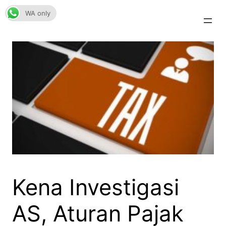
Skip
WA only
to
content
Kena Investigasi
AS, Aturan Pajak