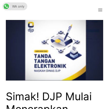
Skip
WA only
to
content
Simak! DJP Mulai