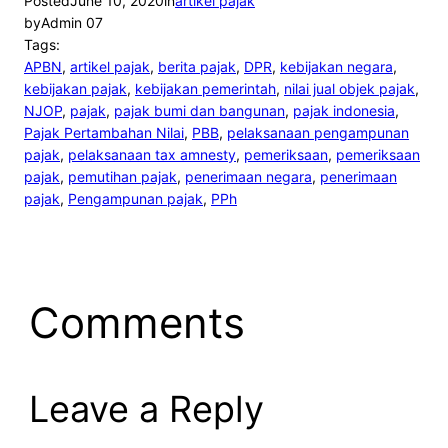
Posted
June 10, 2020
in
artikel pajak
by
Admin 07
Tags:
APBN
, 
artikel pajak
, 
berita pajak
, 
DPR
, 
kebijakan negara
, 
kebijakan pajak
, 
kebijakan pemerintah
, 
nilai jual objek pajak
, 
NJOP
, 
pajak
, 
pajak bumi dan bangunan
, 
pajak indonesia
, 
Pajak Pertambahan Nilai
, 
PBB
, 
pelaksanaan pengampunan
pajak
, 
pelaksanaan tax amnesty
, 
pemeriksaan
, 
pemeriksaan
pajak
, 
pemutihan pajak
, 
penerimaan negara
, 
penerimaan
pajak
, 
Pengampunan pajak
, 
PPh
Comments
Leave a Reply