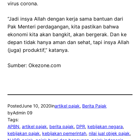
virus corona.
“Jadi insya Allah dengan kerja sama bantuan dari
Pak Menteri perdagangan, kita pastikan bahwa
ekonomi kita akan bangkit, akan bergerak. Dan ke
depan tidak hanya aman dan sehat, tapi insya Allah
(juga) produktif,” katanya.
Sumber: Okezone.com
Posted
June 10, 2020
in
artikel pajak
, 
Berita Pajak
by
Admin 09
Tags:
APBN
, 
artikel pajak
, 
berita pajak
, 
DPR
, 
kebijakan negara
, 
kebijakan pajak
, 
kebijakan pemerintah
, 
nilai jual objek pajak
, 