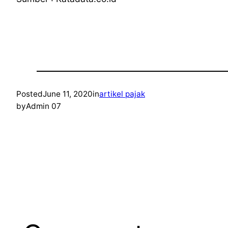
Posted
June 11, 2020
in
artikel pajak
by
Admin 07