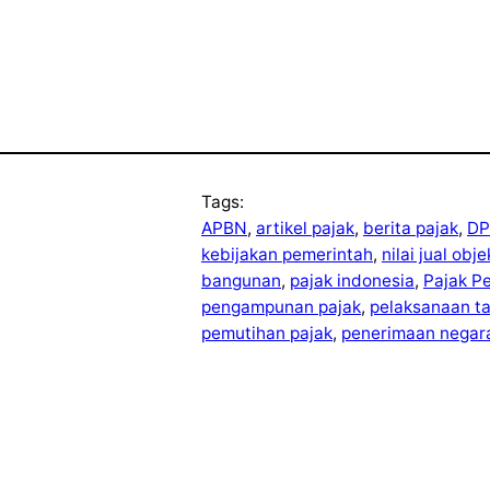
Tags:
APBN
, 
artikel pajak
, 
berita pajak
, 
DP
kebijakan pemerintah
, 
nilai jual obj
bangunan
, 
pajak indonesia
, 
Pajak P
pengampunan pajak
, 
pelaksanaan t
pemutihan pajak
, 
penerimaan negar