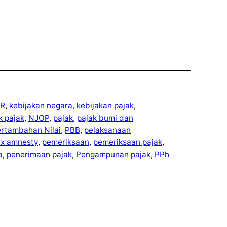
R
, 
kebijakan negara
, 
kebijakan pajak
, 
ek pajak
, 
NJOP
, 
pajak
, 
pajak bumi dan
ertambahan Nilai
, 
PBB
, 
pelaksanaan
ax amnesty
, 
pemeriksaan
, 
pemeriksaan pajak
, 
a
, 
penerimaan pajak
, 
Pengampunan pajak
, 
PPh