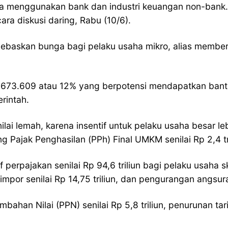
 menggunakan bank dan industri keuangan non-bank. 
ra diskusi daring, Rabu (10/6).
ebaskan bunga bagi pelaku usaha mikro, alias memberi
12.673.609 atau 12% yang berpotensi mendapatkan bant
rintah.
 lemah, karena insentif untuk pelaku usaha besar lebih d
Pajak Penghasilan (PPh) Final UMKM senilai Rp 2,4 tri
rpajakan senilai Rp 94,6 triliun bagi pelaku usaha skala
impor senilai Rp 14,75 triliun, dan pengurangan angsura
n Nilai (PPN) senilai Rp 5,8 triliun, penurunan tarif P