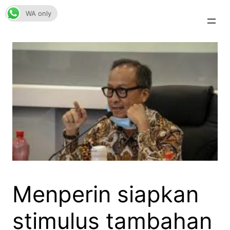
Skip
WA only
to
content
Menperin siapkan
stimulus tambahan