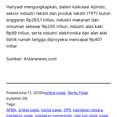
Hariyadi mengungkapkan, dalam kalkulasi Apindo,
sektor industri tekstil dan produk tekstil (TPT) butuh
anggaran Rp283,1 triliun, industri makanan dan
minuman sebesar Rp200 triliun, industri alas kaki
Rp99 triliun, serta industri elektronika dan alat-alat
listrik rumah tangga diproyeksi mencapai Rp407
miliar
Sumber: Antaranews.com
Posted
June 11, 2020
in
artikel pajak
, 
Berita Pajak
by
Admin 09
Tags:
APBN
, 
artikel pajak
, 
berita pajak
, 
DPR
, 
kebijakan negara
, 
kebijakan pajak
, 
kebijakan pemerintah
, 
nilai jual objek pajak
, 