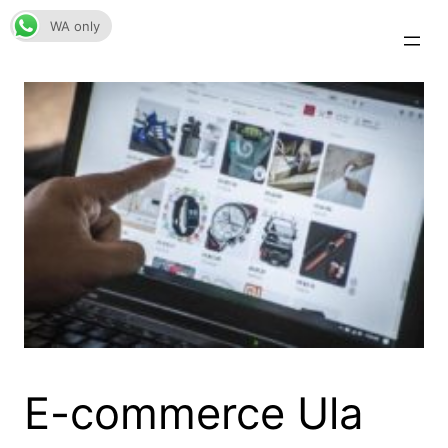
Skip
WA only
to
content
E-commerce Ula