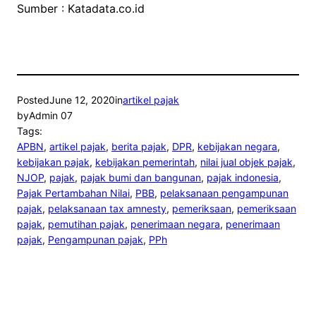
Sumber : Katadata.co.id
Posted
June 12, 2020
in
artikel pajak
by
Admin 07
Tags:
APBN
, 
artikel pajak
, 
berita pajak
, 
DPR
, 
kebijakan negara
, 
kebijakan pajak
, 
kebijakan pemerintah
, 
nilai jual objek pajak
, 
NJOP
, 
pajak
, 
pajak bumi dan bangunan
, 
pajak indonesia
, 
Pajak Pertambahan Nilai
, 
PBB
, 
pelaksanaan pengampunan
pajak
, 
pelaksanaan tax amnesty
, 
pemeriksaan
, 
pemeriksaan
pajak
, 
pemutihan pajak
, 
penerimaan negara
, 
penerimaan
pajak
, 
Pengampunan pajak
, 
PPh