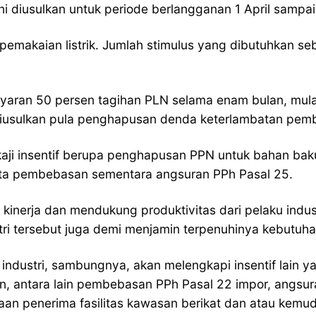
ini diusulkan untuk periode berlangganan 1 April samp
emakaian listrik. Jumlah stimulus yang dibutuhkan sebe
mbayaran 50 persen tagihan PLN selama enam bulan, mu
u diusulkan pula penghapusan denda keterlambatan pem
ji insentif berupa penghapusan PPN untuk bahan baku
ta pembebasan sementara angsuran PPh Pasal 25.
inerja dan mendukung produktivitas dari pelaku indust
stri tersebut juga demi menjamin terpenuhinya kebutuh
ndustri, sambungnya, akan melengkapi insentif lain yan
kan, antara lain pembebasan PPh Pasal 22 impor, angsur
haan penerima fasilitas kawasan berikat dan atau kem