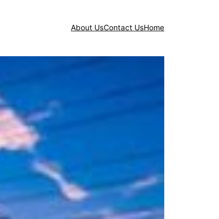
About Us
Contact Us
Home