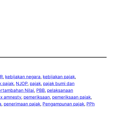
R
, 
kebijakan negara
, 
kebijakan pajak
, 
ek pajak
, 
NJOP
, 
pajak
, 
pajak bumi dan
ertambahan Nilai
, 
PBB
, 
pelaksanaan
ax amnesty
, 
pemeriksaan
, 
pemeriksaan pajak
, 
a
, 
penerimaan pajak
, 
Pengampunan pajak
, 
PPh