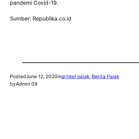
pandemi Covid-19.
Sumber: Republika.co.id
Posted
June 12, 2020
in
artikel pajak
, 
Berita Pajak
by
Admin 09