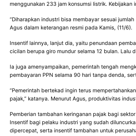
menggunakan 233 jam konsumsi listrik. Kebijakan 
“Diharapkan industri bisa membayar sesuai jumlah p
Agus dalam keterangan resmi pada Kamis, (11/6).
Insentif lainnya, lanjut dia, yaitu penundaan pe
cicilan berupa giro mundur selama 12 bulan. Lal
Ia juga amenyampaikan, pemerintah tengah mengka
pembayaran PPN selama 90 hari tanpa denda, ser
“Pemerintah bertekad ingin terus mempertahankan k
pajak,” katanya. Menurut Agus, produktivitas indu
Pemberian tambahan keringanan pajak bagi sektor i
Insentif bagi pelaku industri yang sudah diluncur
dipercepat, serta insentif tambahan untuk perusa