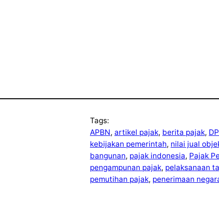
Tags:
APBN
, 
artikel pajak
, 
berita pajak
, 
DP
kebijakan pemerintah
, 
nilai jual obj
bangunan
, 
pajak indonesia
, 
Pajak P
pengampunan pajak
, 
pelaksanaan t
pemutihan pajak
, 
penerimaan negar