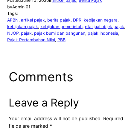
Posted
June 15, 2020
in
artikel pajak
, 
Berita Pajak
by
Admin 01
Tags:
APBN
, 
artikel pajak
, 
berita pajak
, 
DPR
, 
kebijakan negara
, 
kebijakan pajak
, 
kebijakan pemerintah
, 
nilai jual objek pajak
, 
NJOP
, 
pajak
, 
pajak bumi dan bangunan
, 
pajak indonesia
, 
Pajak Pertambahan Nilai
, 
PBB
Comments
Leave a Reply
Your email address will not be published.
Required
fields are marked
*