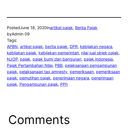
Posted
June 18, 2020
in
artikel pajak
, 
Berita Pajak
by
Admin 09
Tags:
APBN
, 
artikel pajak
, 
berita pajak
, 
DPR
, 
kebijakan negara
, 
kebijakan pajak
, 
kebijakan pemerintah
, 
nilai jual objek pajak
, 
NJOP
, 
pajak
, 
pajak bumi dan bangunan
, 
pajak indonesia
, 
Pajak Pertambahan Nilai
, 
PBB
, 
pelaksanaan pengampunan
pajak
, 
pelaksanaan tax amnesty
, 
pemeriksaan
, 
pemeriksaan
pajak
, 
pemutihan pajak
, 
penerimaan negara
, 
penerimaan
pajak
, 
Pengampunan pajak
, 
PPh
Comments