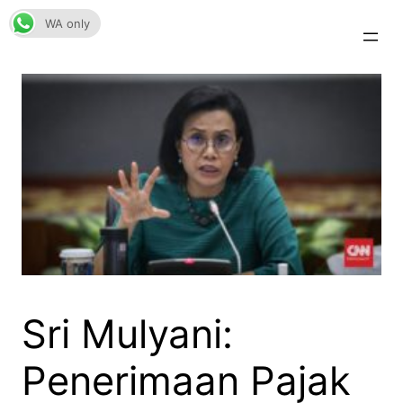
Skip
WA only
to
content
Sri Mulyani:
Penerimaan Pajak